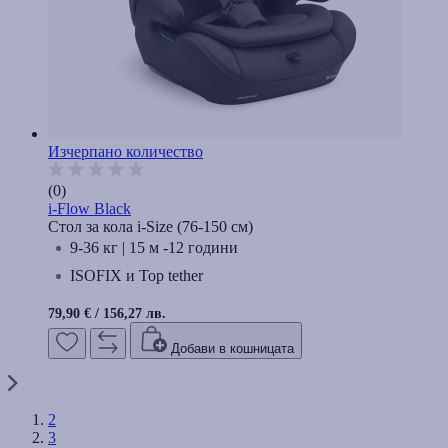
Изчерпано количество
(0)
i-Flow Black
Стол за кола i-Size (76-150 cм)
9-36 кг | 15 м -12 години
ISOFIX и Top tether
79,90 €
/
156,27 лв.
Добави в кошницата
2
3