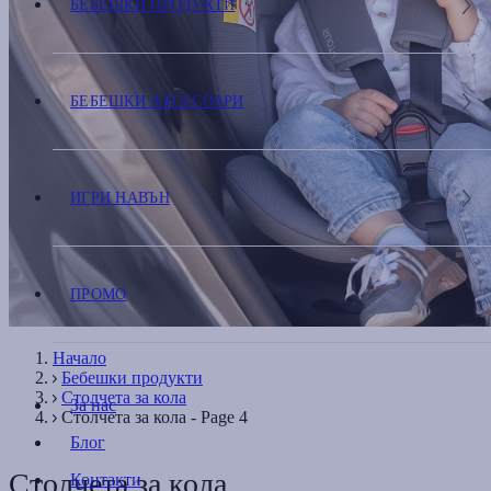
БЕБЕШКИ ПРОДУКТИ
БЕБЕШКИ АКСЕСОАРИ
ИГРИ НАВЪН
ПРОМО
Начало
Бебешки продукти
Столчета за кола
За нас
Столчета за кола - Page 4
Блог
Столчета за кола
Контакти