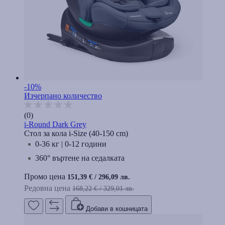
-10%
Изчерпано количество
(0)
i-Round Dark Grey
Стол за кола i-Size (40-150 cm)
0-36 кг | 0-12 години
360° въртене на седалката
Промо цена
151,39 €
/
296,09 лв.
Редовна цена
168,22 €
/
329,01 лв.
Добави в кошницата