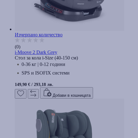
Изчерпано количество
(0)
i-Moove 2 Dark Grey
Стол за кола i-Size (40-150 cм)
0-36 кг | 0-12 години
SPS и ISOFIX системи
149,90 €
/
293,18 лв.
Добави в кошницата