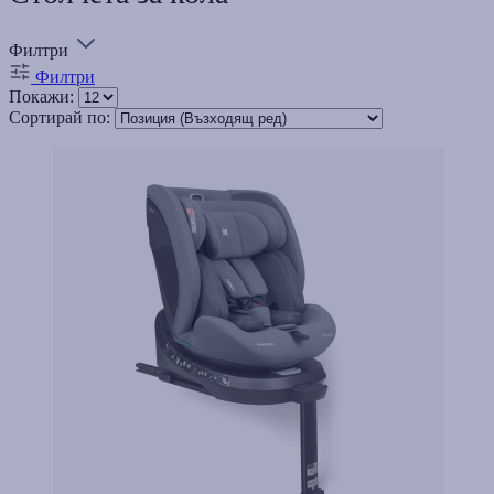
Филтри
Филтри
Покажи:
Сортирай по: