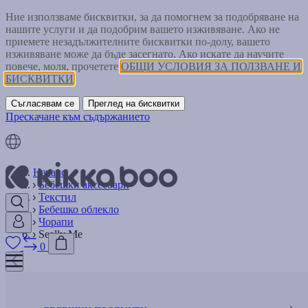
Ние използваме бисквитки, за да помогнем за подобряване на
нашите услуги и да подобрим вашето изживяване. Ако не
приемете незадължителните бисквитки по-долу, вашето
изживяване може да бъде засегнато. Ако искате да научите
повече, моля, прочетете
ОБЩИ УСЛОВИЯ ЗА ПОЛЗВАНЕ И
БИСКВИТКИ
Съгласявам се
Преглед на бисквитки
Прескачане към съдържанието
Начало
Бебешки аксесоари
Текстил
Бебешко облекло
Чорапи
Seally Me
0