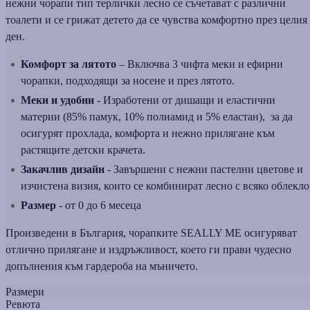
нежни чорапи тип терлички лесно се съчетават с различни
тоалети и се грижат детето да се чувства комфортно през целия
ден.
Комфорт за лятото
– Включва 3 чифта меки и ефирни
чорапки, подходящи за носене и през лятото.
Меки и удобни
- Изработени от дишащи и еластични
материи (85% памук, 10% полиамид и 5% еластан), за да
осигурят прохлада, комфорта и нежно прилягане към
растящите детски крачета.
Закачлив дизайн
- Завършени с нежни пастелни цветове и
изчистена визия, които се комбинират лесно с всяко облекло
Размер
- от 0 до 6 месеца
Произведени в България, чорапките SEALLY ME осигуряват
отлично прилягане и издръжливост, което ги прави чудесно
допълнения към гардероба на мъничето.
Размери
Ревюта