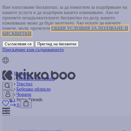
Ние използваме бисквитки, за да помогнем за подобряване на
нашите услуги и да подобрим вашето изживяване. Ако не
приемете незадължителните бисквитки по-долу, вашето
изживяване може да бъде засегнато. Ако искате да научите
повече, моля, прочетете
ОБЩИ УСЛОВИЯ ЗА ПОЛЗВАНЕ И
БИСКВИТКИ
Съгласявам се
Преглед на бисквитки
Прескачане към съдържанието
Начало
Бебешки аксесоари
Текстил
Бебешко облекло
Чорапи
Stripy Friends
0