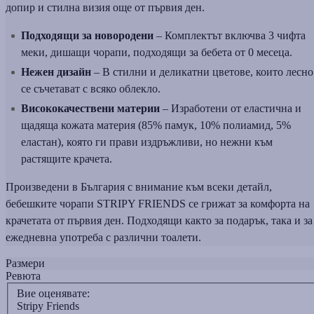
допир и стилна визия още от първия ден.
Подходящи за новородени
– Комплектът включва 3 чифта
меки, дишащи чорапи, подходящи за бебета от 0 месеца.
Нежен дизайн
– В стилни и деликатни цветове, които лесно
се съчетават с всяко облекло.
Висококачествени материи
– Изработени от еластична и
щадяща кожата материя (85% памук, 10% полиамид, 5%
еластан), която ги прави издръжливи, но нежни към
растящите крачета.
Произведени в България с внимание към всеки детайл,
бебешките чорапи STRIPY FRIENDS се грижат за комфорта на
крачетата от първия ден. Подходящи както за подарък, така и за
ежедневна употреба с различни тоалети.
Размери
Ревюта
Вие оценявате:
Stripy Friends