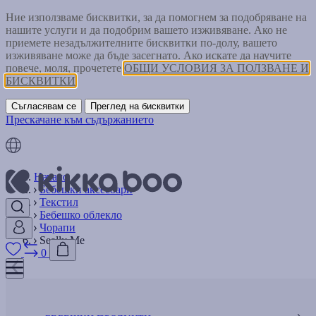
Ние използваме бисквитки, за да помогнем за подобряване на
нашите услуги и да подобрим вашето изживяване. Ако не
приемете незадължителните бисквитки по-долу, вашето
изживяване може да бъде засегнато. Ако искате да научите
повече, моля, прочетете
ОБЩИ УСЛОВИЯ ЗА ПОЛЗВАНЕ И
БИСКВИТКИ
Съгласявам се
Преглед на бисквитки
Прескачане към съдържанието
Начало
Бебешки аксесоари
Текстил
Бебешко облекло
Чорапи
Seally Me
0