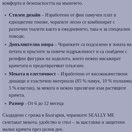
комфорта и безопасността на мъничето.
Стилен дизайн
– Изработени от фин памучен плат в
едноцветни тонове, чорапкте лесно се комбинират с
различни тоалети както в ежедневието, така и за специални
поводи.
Допълнителна опора
– Чорапките са подсилени в зоната на
петата и пръстите за повече издръжливост и са снабдени с
релефни фигурки на ходилото, които нежно масажират
крачетата и предотвратяват плъзгане.
Мекота и елестичност
– Изработени от висококачествени
дишащи и еластични материали (85 % памук, 10 % полиами
5 % еластан), за мекота и нежно прилягане към растящите
крачета.
Размер
- От 6 до 12 месеца
Създадени с грижа в България, чорапките SEALLY ME
съчетават мекота, удобство и стил – за щастливи и защитени
малки крачета през целия ден.