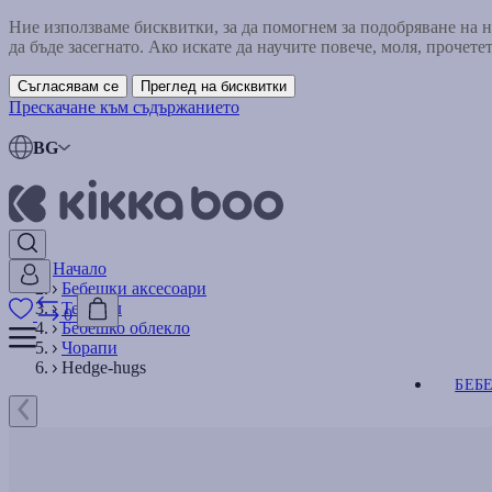
Ние използваме бисквитки, за да помогнем за подобряване на
да бъде засегнато. Ако искате да научите повече, моля, прочете
Съгласявам се
Преглед на бисквитки
Прескачане към съдържанието
BG
Начало
Бебешки аксесоари
Текстил
0
Бебешко облекло
Чорапи
Hedge-hugs
БЕБ