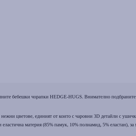
телните бебешки чорапки HEDGE-HUGS. Внимателно подбраните ма
 нежни цветове, единият от които с чаровни 3D детайли с ушичк
 еластична материя (85% памук, 10% полиамид, 5% еластан), за