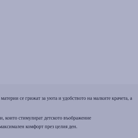
терии се грижат за уюта и удобството на малките крачета, а
и, които стимулират детското въображение
 максимален комфорт през целия ден.