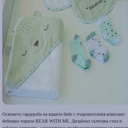
Освежете гардероба на вашето бебе с очарователния комплект
бебешки чорапи BEAR WITH ME. Дизайнът съчетава стил и
забавни елементи, а внимателно подбраните материи се грижат