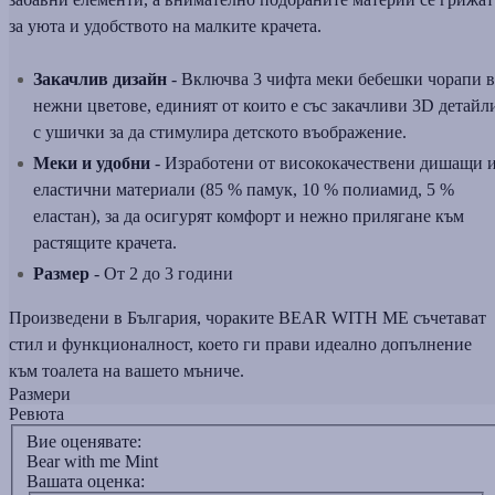
за уюта и удобството на малките крачета.
Закачлив дизайн
- Включва 3 чифта меки бебешки чорапи в
нежни цветове, единият от които е със закачливи 3D детайл
с ушички за да стимулира детското въображение.
Меки и удобни
- Изработени от висококачествени дишащи 
еластични материали (85 % памук, 10 % полиамид, 5 %
еластан), за да осигурят комфорт и нежно прилягане към
растящите крачета.
Размер
- От 2 до 3 години
Произведени в България, чораките BEAR WITH ME съчетават
стил и функционалност, което ги прави идеално допълнение
към тоалета на вашето мъниче.
Размери
Ревюта
Вие оценявате:
Bear with me Mint
Вашата оценка: