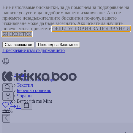
Ние използваме бисквитки, за да помогнем за подобряване на
нашите услуги и да подобрим вашето изживяване. Ако не
приемете незадължителните бисквитки по-долу, вашето
изживяване може да бъде засегнато. Ако искате да научите
повече, моля, прочетете
ОБЩИ УСЛОВИЯ ЗА ПОЛЗВАНЕ И
БИСКВИТКИ
Съгласявам се
Преглед на бисквитки
Прескачане към съдържанието
Начало
Бебешки аксесоари
Текстил
Бебешко облекло
Чорапи
Bear with me Mint
0
-20%