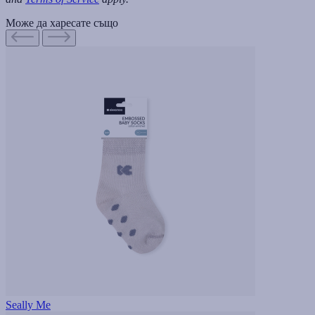
Може да харесате също
Seally Me