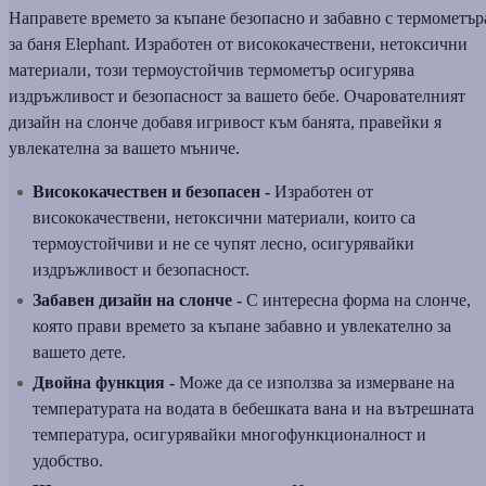
Направете времето за къпане безопасно и забавно с термометър
за баня Elephant. Изработен от висококачествени, нетоксични
материали, този термоустойчив термометър осигурява
издръжливост и безопасност за вашето бебе. Очарователният
дизайн на слонче добавя игривост към банята, правейки я
увлекателна за вашето мъниче.
Висококачествен и безопасен -
Изработен от
висококачествени, нетоксични материали, които са
термоустойчиви и не се чупят лесно, осигурявайки
издръжливост и безопасност.
Забавен дизайн на слонче -
С интересна форма на слонче,
която прави времето за къпане забавно и увлекателно за
вашето дете.
Двойна функция -
Може да се използва за измерване на
температурата на водата в бебешката вана и на вътрешната
температура, осигурявайки многофункционалност и
удобство.