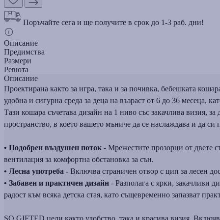
Поръчайте сега и ще получите в срок до 1-3 раб. дни!
Описание
Предимства
Размери
Ревюта
Описание
Проектирана както за игра, така и за почивка, бебешката кош
удобна и сигурна среда за деца на възраст от 6 до 36 месеца, ка
Тази кошара съчетава дизайн на 1 ниво със закачлива визия, за
пространство, в което вашето мъниче да се наслаждава и да си 
• Подобрен въздушен поток
- Мрежестите прозорци от двете с
вентилация за комфортна обстановка за сън.
• Лесна употреба
- Включва страничен отвор с цип за лесен до
• Забавен и практичен дизайн
- Разполага с ярки, закачливи д
радост към всяка детска стая, като същевременно запазват прак
SO GIFTED цели както удобство, така и красива визия. Включва