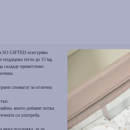
ара SO GIFTED осигурява
то поддържа тегло до 15 kg.
 да създаде приветливо
почива.
трани спомагат за отлична
стъп.
изайни, които добавят нотка
тичната си употреба.
 мека подложка, за да