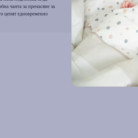
обна чанта за пренасяне за
ито ценят едновременно