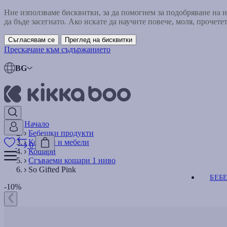
Ние използваме бисквитки, за да помогнем за подобряване на
да бъде засегнато. Ако искате да научите повече, моля, прочете
Съгласявам се
Преглед на бисквитки
Прескачане към съдържанието
BG
Начало
Бебешки продукти
Кошари и мебели
0
Кошари
Сгъваеми кошари 1 ниво
So Gifted Pink
БЕБ
-10%