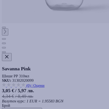
Savanna Pink
Шише РР 310мл
SKU:
31302020099
(0)
|
Оцени
3,05 €
/ 5,97 лв.
4,34 €
/ 8,49 лв.
Валутен курс: 1 EUR = 1.95583 BGN
Брой