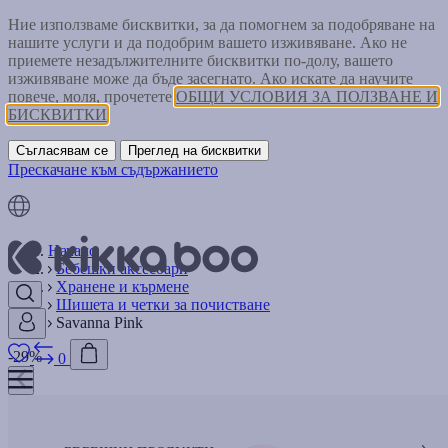
Ние използваме бисквитки, за да помогнем за подобряване на
нашите услуги и да подобрим вашето изживяване. Ако не
приемете незадължителните бисквитки по-долу, вашето
изживяване може да бъде засегнато. Ако искате да научите
повече, моля, прочетете
ОБЩИ УСЛОВИЯ ЗА ПОЛЗВАНЕ И
БИСКВИТКИ
Съгласявам се
Преглед на бисквитки
Прескачане към съдържанието
Начало
Бебешки аксесоари
Хранене и кърмене
Шишета и четки за почистване
Savanna Pink
-29%
0