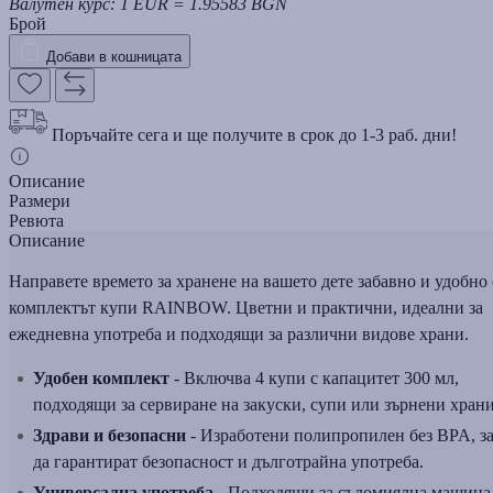
Валутен курс: 1 EUR = 1.95583 BGN
Брой
Добави в кошницата
Поръчайте сега и ще получите в срок до 1-3 раб. дни!
Описание
Размери
Ревюта
Описание
Направете времето за хранене на вашето дете забавно и удобно 
комплектът купи RAINBOW. Цветни и практични, идеални за
ежедневна употреба и подходящи за различни видове храни.
Удобен комплект
- Включва 4 купи с капацитет 300 мл,
подходящи за сервиране на закуски, супи или зърнени храни
Здрави и безопасни
- Изработени полипропилен без BPA, з
да гарантират безопасност и дълготрайна употреба.
Универсална употреба
- Подходящи за съдомиялна машина