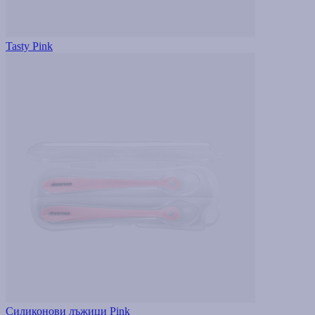
Tasty Pink
Силиконови лъжици Pink