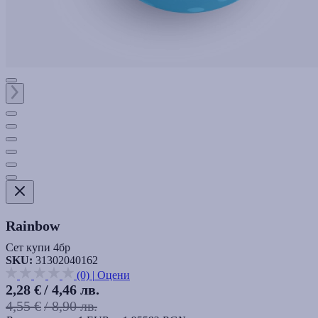
Rainbow
Сет купи 4бр
SKU:
31302040162
(0)
|
Оцени
2,28 €
/ 4,46 лв.
4,55 €
/ 8,90 лв.