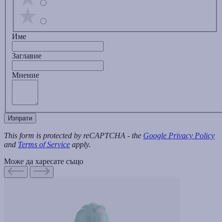
Име
Заглавиe
Мнение
Изпрати
This form is protected by reCAPTCHA - the
Google Privacy Policy
and
Terms of Service
apply.
Може да харесате също