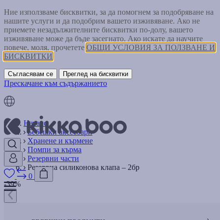
Ние използваме бисквитки, за да помогнем за подобряване на
нашите услуги и да подобрим вашето изживяване. Ако не
приемете незадължителните бисквитки по-долу, вашето
изживяване може да бъде засегнато. Ако искате да научите
повече, моля, прочетете
ОБЩИ УСЛОВИЯ ЗА ПОЛЗВАНЕ И
БИСКВИТКИ
Съгласявам се
Преглед на бисквитки
Прескачане към съдържанието
Начало
Бебешки аксесоари
Хранене и кърмене
Помпи за кърма
Резервни части
Резервна силиконова клапа – 2бр
0
-39%