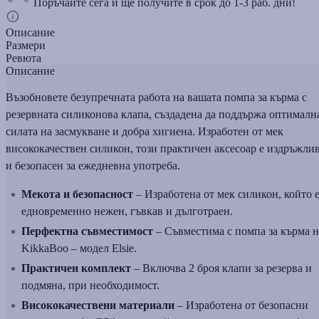
Поръчайте сега и ще получите в срок до 1-3 раб. дни!
Описание
Размери
Ревюта
Описание
Възобновете безупречната работа на вашата помпа за кърма с
резервната силиконова клапа, създадена да поддържа оптималн
силата на засмукване и добра хигиена. Изработен от мек
висококачествен силикон, този практичен аксесоар е издръжли
и безопасен за ежедневна употреба.
Мекота и безопасност
– Изработена от мек силикон, който 
едновременно нежен, гъвкав и дълготраен.
Перфектна съвместимост
– Съвместима с помпа за кърма н
KikkaBoo – модел Elsie.
Практичен комплект
– Включва 2 броя клапи за резерва и
подмяна, при необходимост.
Висококачествени материали
– Изработена от безопасни