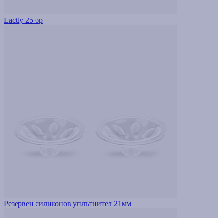
Lactty 25 бр
Резервен силиконов уплътнител 21мм