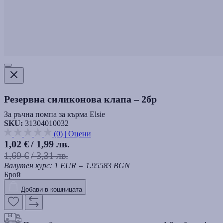
Резервна силиконова клапа – 2бр
За ръчна помпа за кърма Elsie
SKU:
31304010032
(0)
|
Оцени
1,02 €
/ 1,99 лв.
1,69 €
/ 3,31 лв.
Валутен курс: 1 EUR = 1.95583 BGN
Брой
Добави в кошницата