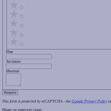
Име
Заглавиe
Мнение
Изпрати
This form is protected by reCAPTCHA - the
Google Privacy Policy
a
Може да харесате също