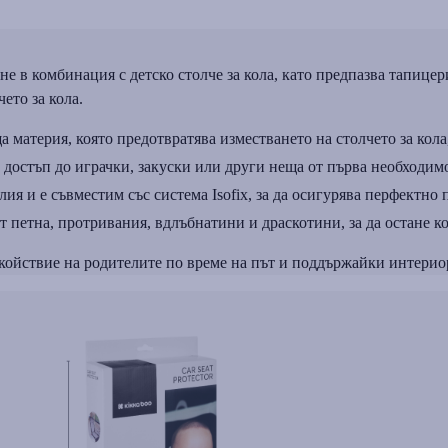
не в комбинация с детско столче за кола, като предпазва тапицер
ето за кола.
 материя, която предотвратява изместването на столчето за кола
н достъп до играчки, закуски или други неща от първа необходимо
ия и е съвместим със система Isofix, за да осигурява перфектно 
 петна, протривания, вдлъбнатини и драскотини, за да остане ко
койствие на родителите по време на път и поддържайки интериор