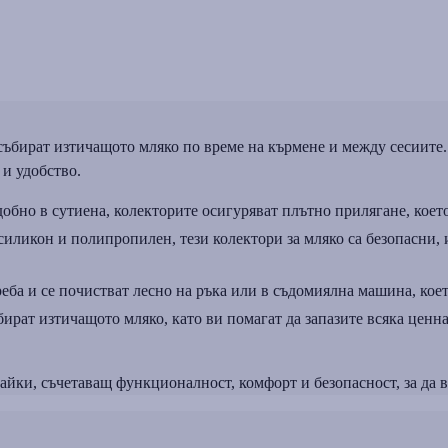
събират изтичащото мляко по време на кърмене и между сесиите.
 и удобство.
обно в сутиена, колекторите осигуряват плътно прилягане, което
иликон и полипропилен, тези колектори за мляко са безопасни,
еба и се почистват лесно на ръка или в съдомиялна машина, коет
ират изтичащото мляко, като ви помагат да запазите всяка ценна
айки, съчетаващ функционалност, комфорт и безопасност, за да 