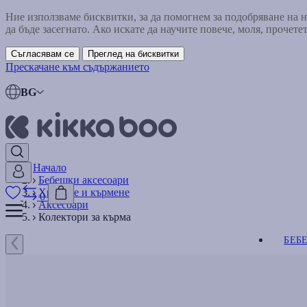
Ние използваме бисквитки, за да помогнем за подобряване на
да бъде засегнато. Ако искате да научите повече, моля, прочете
Съгласявам се
Преглед на бисквитки
Прескачане към съдържанието
BG
Начало
Бебешки аксесоари
Хранене и кърмене
0
Аксесоари
Колектори за кърма
БЕБ