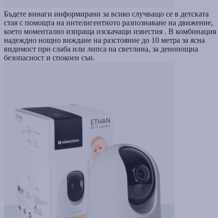
Бъдете винаги информирани за всико случващо се в детската
стая с помощта на интелигентното разпознаване на движение,
което моментално изпраща изскачащи известия . В комбинация 
надеждно нощно виждане на разстояние до 10 метра за ясна
видимост при слаба или липса на светлина, за денонощна
безопасност и спокоен сън.