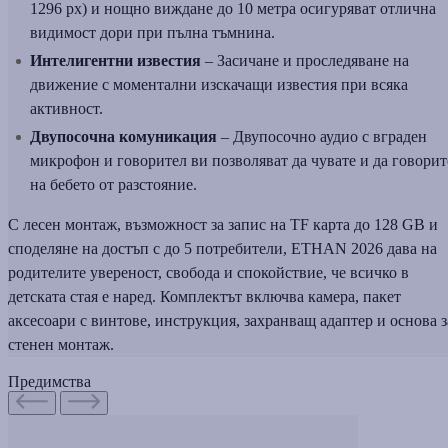
1296 px) и нощно виждане до 10 метра осигуряват отлична
видимост дори при пълна тъмнина.
Интелигентни известия
– Засичане и проследяване на
движение с моментални изскачащи известия при всяка
активност.
Двупосочна комуникация
– Двупосочно аудио с вграден
микрофон и говорител ви позволяват да чувате и да говорит
на бебето от разстояние.
С лесен монтаж, възможност за запис на TF карта до 128 GB и
споделяне на достъп с до 5 потребители, ETHAN 2026 дава на
родителите увереност, свобода и спокойствие, че всичко в
детската стая е наред. Комплектът включва камера, пакет
аксесоари с винтове, инструкция, захранващ адаптер и основа з
стенен монтаж.
Предимства