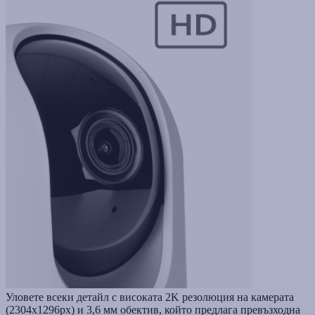
Уловете всеки детайл с високата 2K резолюция на камерата
(2304x1296px) и 3,6 мм обектив, който предлага превъзходна