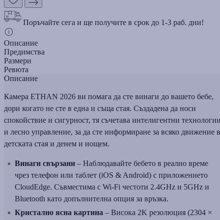
Поръчайте сега и ще получите в срок до 1-3 раб. дни!
Описание
Предимства
Размери
Ревюта
Описание
Камера ETHAN 2026 ви помага да сте винаги до вашето бебе,
дори когато не сте в една и съща стая. Създадена да носи
спокойствие и сигурност, тя съчетава интелигентни технологи
и лесно управление, за да сте информиране за всяко движение 
детската стая и денем и нощем.
Винаги свързани
– Наблюдавайте бебето в реално време
чрез телефон или таблет (iOS & Android) с приложението
CloudEdge. Съвместима с Wi-Fi честоти 2.4GHz и 5GHz и
Bluetooth като допълнителна опция за връзка.
Кристално ясна картина
– Висока 2K резолюция (2304 ×