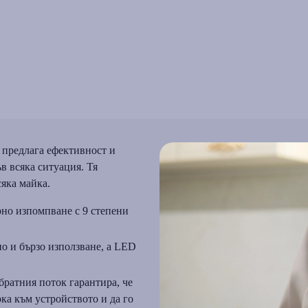
а предлага ефективност и
в всяка ситуация. Тя
яка майка.
но изпомпване с 9 степени
о и бързо използване, а LED
братния поток гарантира, че
ока към устройството и да го