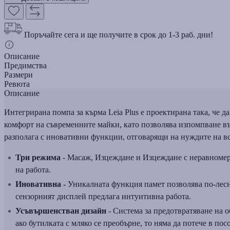
Поръчайте сега и ще получите в срок до 1-3 раб. дни!
Описание
Предимства
Размери
Ревюта
Описание
Интегрирана помпа за кърма Leia Plus е проектирана така, че д
комфорт на съвременните майки, като позволява изпомпване въ
разполага с иновативни функции, отговарящи на нуждите на вс
Три режима
- Масаж, Изцеждане и Изцеждане с неравномер
на работa.
Иновативна -
Уникалната функция памет позволява по-лесн
сензорният дисплей предлага интуитивна работа.
Усъвършенстван дизайн
- Система за предотвратяване на о
ако бутилката с мляко се преобърне, то няма да потече в пос