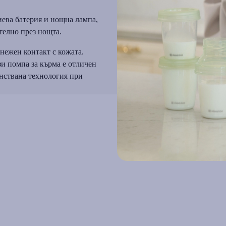
иева батерия и нощна лампа,
телно през нощта.
нежен контакт с кожата.
зи помпа за кърма е отличен
енствана технология при