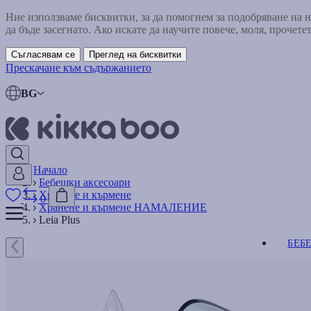
Ние използваме бисквитки, за да помогнем за подобряване на
да бъде засегнато. Ако искате да научите повече, моля, прочете
Съгласявам се
Преглед на бисквитки
Прескачане към съдържанието
BG
Начало
Бебешки аксесоари
Хранене и кърмене
0
Хранене и кърмене НАМАЛЕНИЕ
Leia Plus
БЕБ