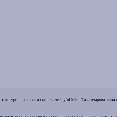
 текстури с играчката със звънче Joyful Mice. Тази очарователна
жна дрънкалка-звънче и цветна гризалка, осигуряващи както слу