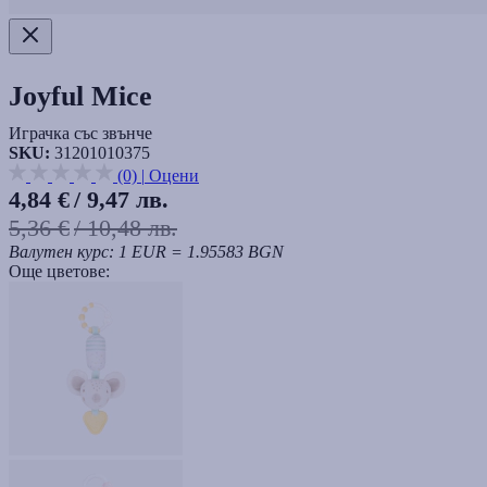
Joyful Mice
Играчка със звънче
SKU:
31201010375
(0)
|
Оцени
4,84 €
/ 9,47 лв.
5,36 €
/ 10,48 лв.
Валутен курс: 1 EUR = 1.95583 BGN
Още цветове: