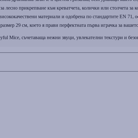
а лесно прикрепване към креватчета, колички или столчета за ко
висококачествени материали и одобрена по стандартите EN 71, о
 размер 29 см, което я прави перфектната първа играчка за вашет
oyful Mice, съчетаваща нежни звуци, увлекателни текстури и безо