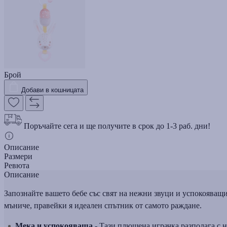
Брой
Добави в кошницата
Поръчайте сега и ще получите в срок до 1-3 раб. дни!
Описание
Размери
Ревюта
Описание
Запознайте вашето бебе със свят на нежни звуци и успокояващи
мъниче, правейки я идеален спътник от самото раждане.
Мека и успокояваща -
Тази плюшена играчка разполага с не