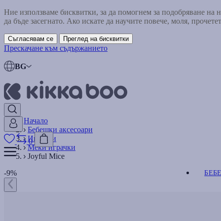
Ние използваме бисквитки, за да помогнем за подобряване на
да бъде засегнато. Ако искате да научите повече, моля, прочете
Съгласявам се
Преглед на бисквитки
Прескачане към съдържанието
BG
Начало
Бебешки аксесоари
Играчки
0
Меки играчки
Joyful Mice
-9%
БЕБ