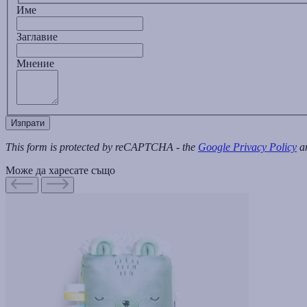
Име
Заглавиe
Мнение
Изпрати
This form is protected by reCAPTCHA - the
Google Privacy Policy
a
Може да харесате също