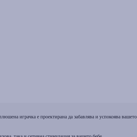
 плюшена играчка е проектирана да забавлява и успокоява вашето
хова, така и сетивна стимулация за вашето бебе.