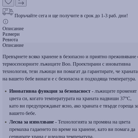
Поръчайте сега и ще получите в срок до 1-3 раб. дни!
Описание
Размери
Ревюта
Описание
Превърнете всяко хранене в безопасно и приятно преживяване 
термосензорните лъжиците Boo. Проектирани с иновативна
технология, тези лъжици ви помагат да гарантирате, че храната
на вашето бебе винаги е с безопасна и подходяща температура.
Иновативна функция за безопасност -
лъжиците променят
цвета си, когато температурата на храната надвиши 37°C,
като ви предупреждават ясно, ако храната е твърде гореща з
вашето бебе.
Лесна за използване -
Технологията за промяна на цвета
премахва гадаенето по време на хранене, като ви помага да
сервирате храна с идеална температура.