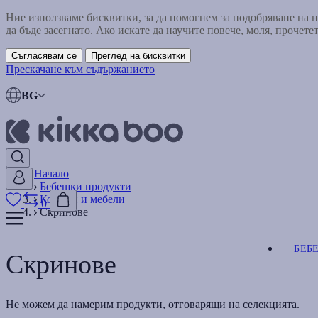
Ние използваме бисквитки, за да помогнем за подобряване на
да бъде засегнато. Ако искате да научите повече, моля, прочете
Съгласявам се
Преглед на бисквитки
Прескачане към съдържанието
BG
Начало
Бебешки продукти
Кошари и мебели
0
Скринове
БЕБ
Скринове
Не можем да намерим продукти, отговарящи на селекцията.