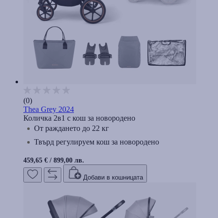
(0)
Thea Grey 2024
Количка 2в1 с кош за новородено
От раждането до 22 кг
Твърд регулируем кош за новородено
459,65 €
/
899,00 лв.
Добави в кошницата