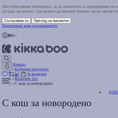
Ние използваме бисквитки, за да помогнем за подобряване на
да бъде засегнато. Ако искате да научите повече, моля, прочете
Съгласявам се
Преглед на бисквитки
Прескачане към съдържанието
BG
Начало
Бебешки продукти
Бебешки колички
0
Колички 2в1
С кош за новородено
БЕБ
С кош за новородено