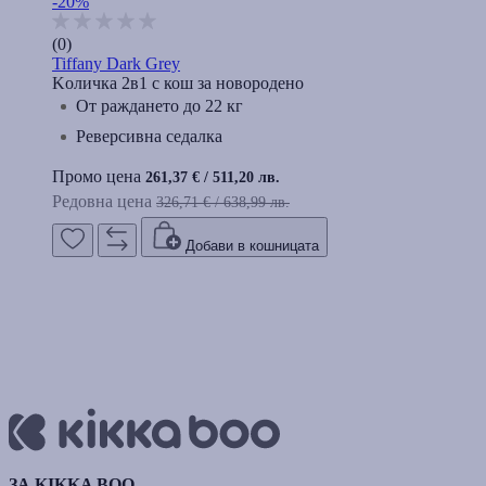
-20%
(0)
Tiffany Dark Grey
Kоличка 2в1 с кош за новородено
От раждането до 22 кг
Реверсивна седалка
Промо цена
261,37 €
/
511,20 лв.
Редовна цена
326,71 €
/
638,99 лв.
Добави в кошницата
ЗА KIKKA BOO