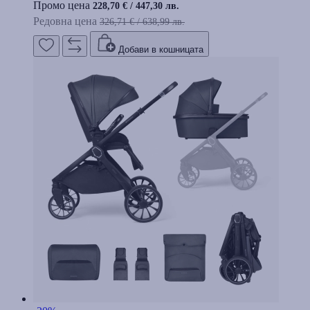
Промо цена
228,70 €
/
447,30 лв.
Редовна цена
326,71 €
/
638,99 лв.
Добави в кошницата