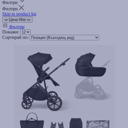
Филтри
Филтри
Skip to product list
Цена
filter
Филтри
Покажи:
Сортирай по: