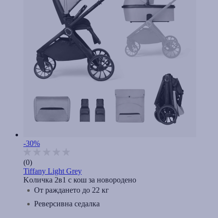
-30%
(0)
Tiffany Light Grey
Kоличка 2в1 с кош за новородено
От раждането до 22 кг
Реверсивна седалка