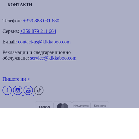
КОНТАКТИ
Телефон:
+359 888 031 680
Сервиз:
+359 879 211 664
E-mail:
contact-us@kikkaboo.com
Рекламации и следгаранционно
обслужване:
service@kikkaboo.com
Пишете ни >
©2026 kikkaboo.bg Всички права запазени.
Онлайн магазин от