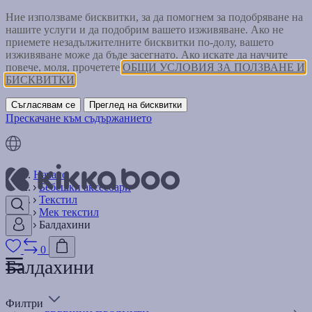
Ние използваме бисквитки, за да помогнем за подобряване на
нашите услуги и да подобрим вашето изживяване. Ако не
приемете незадължителните бисквитки по-долу, вашето
изживяване може да бъде засегнато. Ако искате да научите
повече, моля, прочетете
ОБЩИ УСЛОВИЯ ЗА ПОЛЗВАНЕ И
БИСКВИТКИ
Съгласявам се
Преглед на бисквитки
Прескачане към съдържанието
Начало
Бебешки аксесоари
Текстил
Мек текстил
Балдахини
0
Балдахини
Филтри