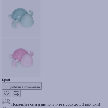
Брой
Добави в кошницата
Поръчайте сега и ще получите в срок до 1-3 раб. дни!