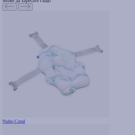
Може да харесате също
Nubo Coral