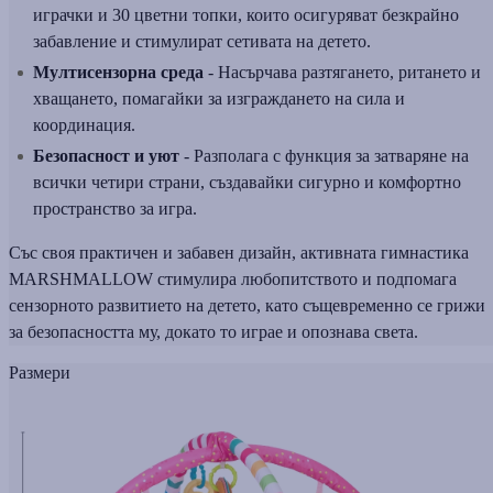
играчки и 30 цветни топки, които осигуряват безкрайно
забавление и стимулират сетивата на детето.
Мултисензорна среда
- Насърчава разтягането, ритането и
хващането, помагайки за изграждането на сила и
координация.
Безопасност и уют
- Разполага с функция за затваряне на
всички четири страни, създавайки сигурно и комфортно
пространство за игра.
Със своя практичен и забавен дизайн, активната гимнастика
MARSHMALLOW стимулира любопитството и подпомага
сензорното развитието на детето, като същевременно се грижи
за безопасността му, докато то играе и опознава света.
Размери