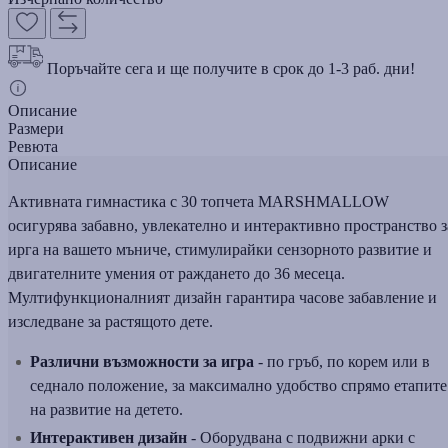
Поръчайте сега и ще получите в срок до 1-3 раб. дни!
Описание
Размери
Ревюта
Описание
Активната гимнастика с 30 топчета MARSHMALLOW
осигурява забавно, увлекателно и интерактивно пространство з
ирга на вашето мъниче, стимулирайки сензорното развитие и
двигателните умения от раждането до 36 месеца.
Мултифункционалният дизайн гарантира часове забавление и
изследване за растящото дете.
Различни възможности за игра
- по гръб, по корем или в
седнало положение, за максимално удобство спрямо етапите
на развитие на детето.
Интерактивен дизайн
- Оборудвана с подвижни арки с